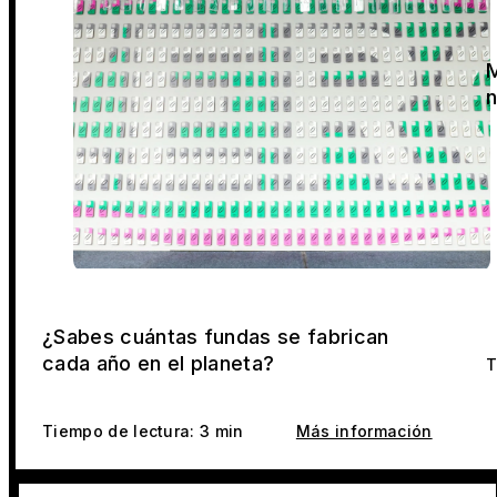
M
n
¿Sabes cuántas fundas se fabrican
cada año en el planeta?
T
Tiempo de lectura: 3 min
Más información