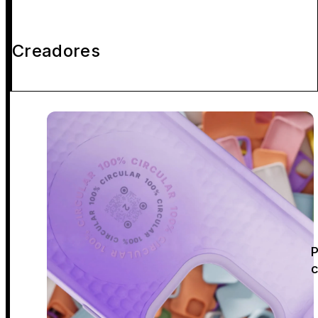
Creadores
P
c