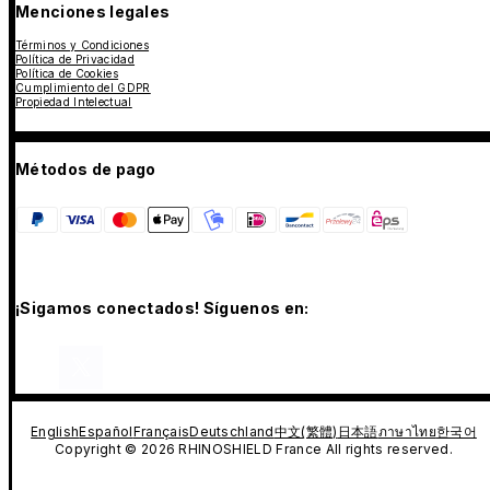
Menciones legales
Términos y Condiciones
Política de Privacidad
Política de Cookies
Cumplimiento del GDPR
Propiedad Intelectual
Métodos de pago
¡Sigamos conectados! Síguenos en:
English
Español
Français
Deutschland
中文(繁體)
日本語
ภาษาไทย
한국어
Copyright © 2026 RHINOSHIELD France All rights reserved.