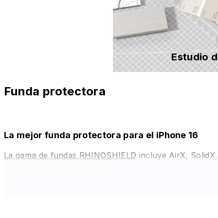
Estudio 
Funda protectora
La mejor funda protectora para el iPhone 16
La gama de fundas RHINOSHIELD
incluye AirX, SolidX
protección contra impactos y superan los estándares 
flexibles. En cuanto a las lentes de tu cámara, no te 
incluso para las partes delicadas del dispositivo.