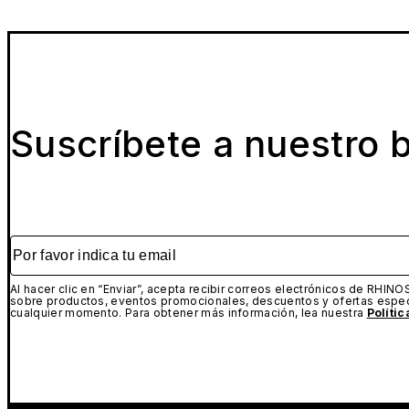
El protector de pantalla más resiste
Suscríbete a nuestro b
Aumenta la resistencia contra impactos de tu p
Con cada iPhone nuevo llega una tecnología de pantalla
revestimiento oleofóbico, adhesivo sin residuos, cobertu
Por favor indica tu email
templado 9H son perfectamente compatible con nuestra
Nuestro protector de pantalla Impact Protector está fa
Al hacer clic en “Enviar”, acepta recibir correos electrónicos de RHINO
sobre productos, eventos promocionales, descuentos y ofertas espec
disponibles para la serie iPhone 16: Transparente, Priv
cualquier momento. Para obtener más información, lea nuestra
Políti
Por su parte, el protector de Cristal Templado 9H tien
contra caídas de bajo nivel, y potencialmente se sacrifi