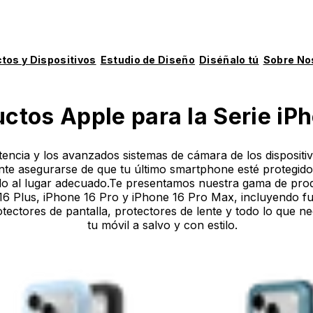
tos y Dispositivos
Estudio de Diseño
Diséñalo tú
Sobre No
ctos Apple para la Serie iP
tencia y los avanzados sistemas de cámara de los dispositi
nte asegurarse de que tu último smartphone esté protegido
ado al lugar adecuado.Te presentamos nuestra gama de prod
16 Plus, iPhone 16 Pro y iPhone 16 Pro Max, incluyendo f
otectores de pantalla, protectores de lente y todo lo que n
tu móvil a salvo y con estilo.