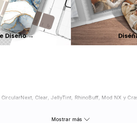
de Diseño →
Diséñ
, CircularNext, Clear, JellyTint, RhinoBuff, Mod NX y C
militares estadounidenses (MIL-STD 810G), además de se
preocupes: la funda está diseñada con bordes elevados en
Mostrar más