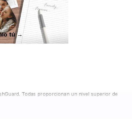
alo tú →
rashGuard. Todas proporcionan un nivel superior de
r extremadamente duraderas, con un ajuste perfecto y
 los puntos clave para ofrecer una protección completa,