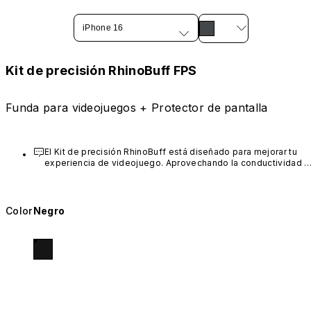
iPhone 16
Kit de precisión RhinoBuff FPS
Funda para videojuegos + Protector de pantalla
El Kit de precisión RhinoBuff está diseñado para mejorar tu 
experiencia de videojuego. Aprovechando la conductividad 
natural de tu cuerpo para enviar señales precisas a la pantalla 
al pulsar los botones de juego. Para un rendimiento óptimo us
la parte más ancha de tu yema al tocar las zonas cercanas a 
los botones, para asegurar una conexión perfecta.
Color
Negro