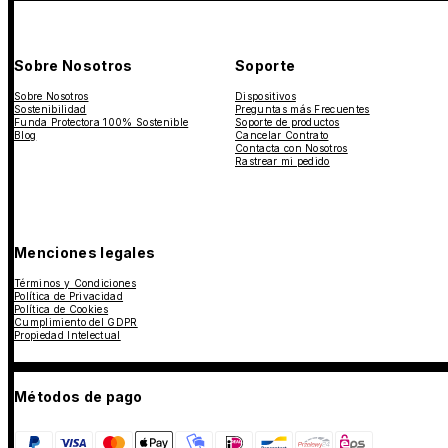
Sobre Nosotros
Soporte
Sobre Nosotros
Dispositivos
Sostenibilidad
Preguntas más Frecuentes
Funda Protectora 100% Sostenible
Soporte de productos
Blog
Cancelar Contrato
Contacta con Nosotros
Rastrear mi pedido
Menciones legales
Términos y Condiciones
Política de Privacidad
Política de Cookies
Cumplimiento del GDPR
Propiedad Intelectual
Métodos de pago