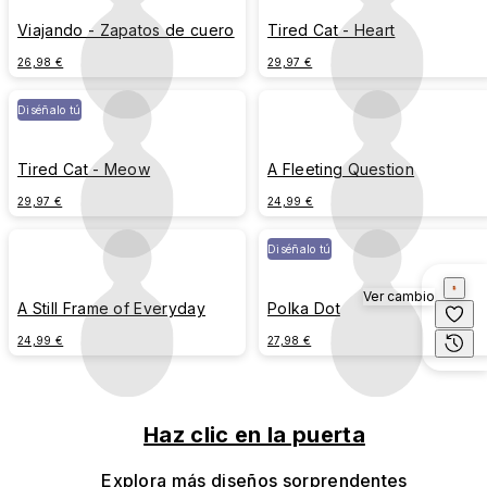
Viajando - Zapatos de cuero
Tired Cat - Heart
26,98 €
29,97 €
Diséñalo tú
Tired Cat - Meow
A Fleeting Question
29,97 €
24,99 €
Diséñalo tú
Ver cambio
A Still Frame of Everyday
Polka Dot
24,99 €
27,98 €
Haz clic en la puerta
Explora más diseños sorprendentes