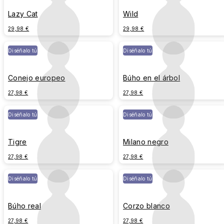
Lazy Cat
Wild
29,98 €
29,98 €
Diséñalo tú
Diséñalo tú
Conejo europeo
Búho en el árbol
27,98 €
27,98 €
Diséñalo tú
Diséñalo tú
Tigre
Milano negro
27,98 €
27,98 €
Diséñalo tú
Diséñalo tú
Búho real
Corzo blanco
27,98 €
27,98 €