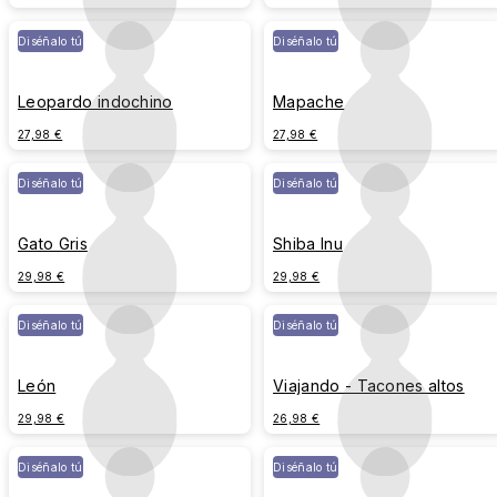
Diséñalo tú
Diséñalo tú
Leopardo indochino
Mapache
27,98 €
27,98 €
Diséñalo tú
Diséñalo tú
Gato Gris
Shiba Inu
29,98 €
29,98 €
Diséñalo tú
Diséñalo tú
León
Viajando - Tacones altos
29,98 €
26,98 €
Diséñalo tú
Diséñalo tú