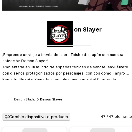
Demon Slayer
¡Emprende un viaje a través de la era Taisho de Japón con nuestra 
colección Demon Slayer!

Ambientada en un mundo de espadas teñidas de sangre, envuélvete 
con diseños protagonizados por personajes icónicos como Tanjiro 
Kamado, Nezuko Kamado y temibles miembros del Cuerpo de 
Cazadores de Demonios como Giyu Tomioka, Kyojuro Rengoku y 
muchos más. 

Design Studio
Demon Slayer
Explora nuestra colección con las legendarias Nichirin Swords, 
disponible para iPhone, Android y AirPods.

Cambio dispositivo o producto
Solo disponible en Europa
47 / 47 element