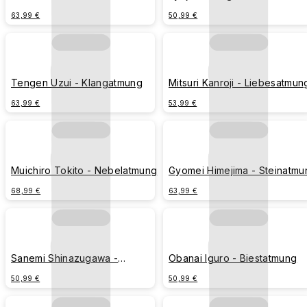
Insektenatmung
Flammenatmung
63,99 €
50,99 €
Tengen Uzui - Klangatmung
Mitsuri Kanroji - Liebesatmun
63,99 €
53,99 €
Muichiro Tokito - Nebelatmung
Gyomei Himejima - Steinatmu
68,99 €
63,99 €
Sanemi Shinazugawa -
Obanai Iguro - Biestatmung
Windatmung
50,99 €
50,99 €