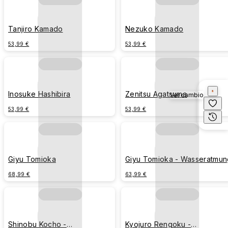
Tanjiro Kamado
Nezuko Kamado
53,99 €
53,99 €
Inosuke Hashibira
Zenitsu Agatsuma
Ver cambio
53,99 €
53,99 €
Giyu Tomioka
Giyu Tomioka - Wasseratmun
68,99 €
63,99 €
Shinobu Kocho -
Kyojuro Rengoku -