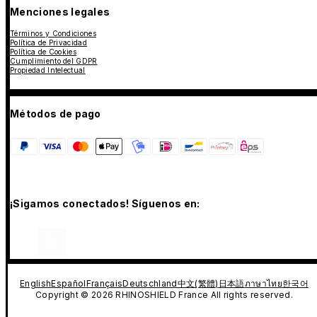
Menciones legales
Términos y Condiciones
Política de Privacidad
Política de Cookies
Cumplimiento del GDPR
Propiedad Intelectual
Métodos de pago
¡Sigamos conectados! Síguenos en:
English
Español
Français
Deutschland
中文(繁體)
日本語
ภาษาไทย
한국어
Copyright © 2026 RHINOSHIELD France All rights reserved.