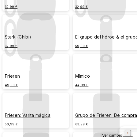
32,99 €
32,99 €
Stark (Chibi)
El grupo del héroe & el grup
de Frieren (Chibi)
32,99 €
59,99 €
Frieren
Mímico
49,99 €
44,99 €
Frieren: Varita mágica
Grupo de Frieren: De compr
50,99 €
63,99 €
Ver cambio