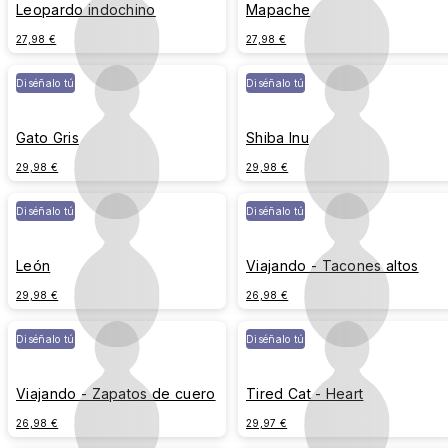
Leopardo indochino
Mapache
27,98 €
27,98 €
Diséñalo tú
Diséñalo tú
Gato Gris
Shiba Inu
29,98 €
29,98 €
Diséñalo tú
Diséñalo tú
León
Viajando - Tacones altos
29,98 €
26,98 €
Diséñalo tú
Diséñalo tú
Viajando - Zapatos de cuero
Tired Cat - Heart
26,98 €
29,97 €