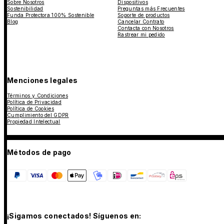
Sobre Nosotros
Dispositivos
Sostenibilidad
Preguntas más Frecuentes
Funda Protectora 100% Sostenible
Soporte de productos
Blog
Cancelar Contrato
Contacta con Nosotros
Rastrear mi pedido
Menciones legales
Términos y Condiciones
Política de Privacidad
Política de Cookies
Cumplimiento del GDPR
Propiedad Intelectual
Métodos de pago
¡Sigamos conectados! Síguenos en: