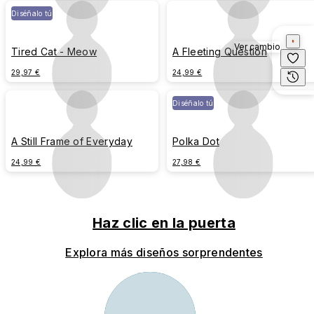
Diséñalo tú
Ver cambio
Tired Cat - Meow
A Fleeting Question
29,97 €
24,99 €
Diséñalo tú
A Still Frame of Everyday
Polka Dot
24,99 €
27,98 €
Haz clic en la puerta
Explora más diseños sorprendentes