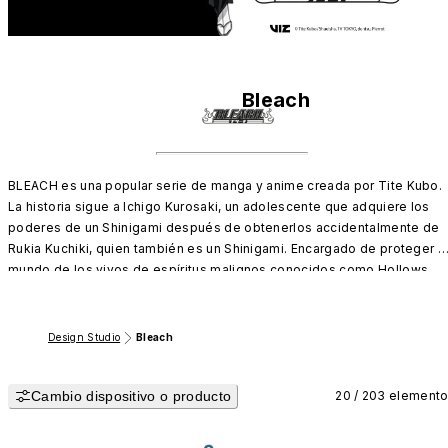
Bleach
BLEACH es una popular serie de manga y anime creada por Tite Kubo. 
La historia sigue a Ichigo Kurosaki, un adolescente que adquiere los 
poderes de un Shinigami después de obtenerlos accidentalmente de 
Rukia Kuchiki, quien también es un Shinigami. Encargado de proteger el
mundo de los vivos de espíritus malignos conocidos como Hollows, 
Ichigo lucha contra varios enemigos mientras desentraña misterios 
sobre su propio pasado y la Sociedad de las Almas. Con sus 
personajes cautivadores, intensas batallas y un complejo desarrollo de
Design Studio
Bleach
mundo, BLEACH ha atraído a una gran base de seguidores y sigue 
siendo un pilar en el género shonen.
Cambio dispositivo o producto
20 / 203 element