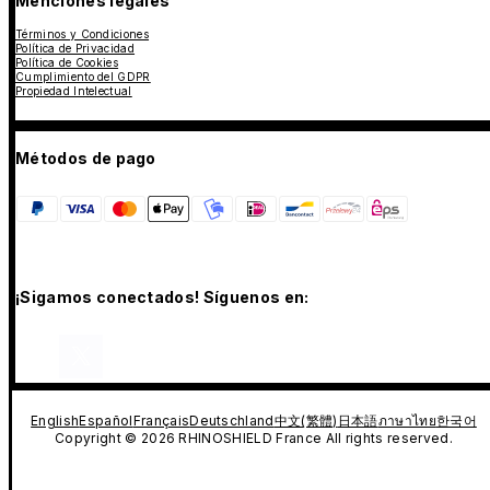
Menciones legales
Términos y Condiciones
Política de Privacidad
Política de Cookies
Cumplimiento del GDPR
Propiedad Intelectual
Métodos de pago
¡Sigamos conectados! Síguenos en:
English
Español
Français
Deutschland
中文(繁體)
日本語
ภาษาไทย
한국어
Copyright © 2026 RHINOSHIELD France All rights reserved.