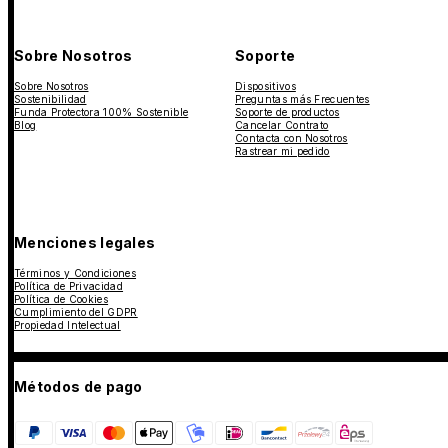
Sobre Nosotros
Soporte
Sobre Nosotros
Dispositivos
Sostenibilidad
Preguntas más Frecuentes
Funda Protectora 100% Sostenible
Soporte de productos
Blog
Cancelar Contrato
Contacta con Nosotros
Rastrear mi pedido
Menciones legales
Términos y Condiciones
Política de Privacidad
Política de Cookies
Cumplimiento del GDPR
Propiedad Intelectual
Métodos de pago