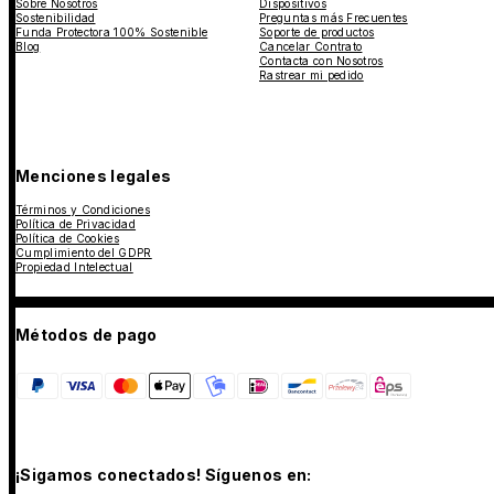
Sobre Nosotros
Dispositivos
Sostenibilidad
Preguntas más Frecuentes
Funda Protectora 100% Sostenible
Soporte de productos
Blog
Cancelar Contrato
Contacta con Nosotros
Rastrear mi pedido
Menciones legales
Términos y Condiciones
Política de Privacidad
Política de Cookies
Cumplimiento del GDPR
Propiedad Intelectual
Métodos de pago
¡Sigamos conectados! Síguenos en: