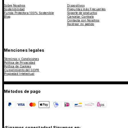
Sobre Nosotros
Dispositivos
Sostenibilidad
Preguntas más Frecuentes
Funda Protectora 100% Sostenible
Soporte de productos
Blog
Cancelar Contrato
Contacta con Nosotros
Rastrear mi pedido
Menciones legales
Términos y Condiciones
Política de Privacidad
Política de Cookies
Cumplimiento del GDPR
Propiedad Intelectual
Métodos de pago
¡Sigamos conectados! Síguenos en: