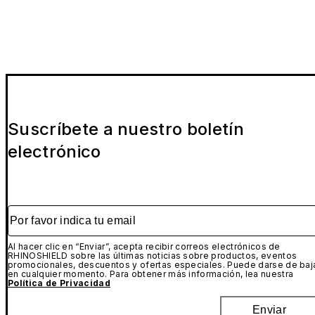
Si bien esta funda brinda protección más que suficiente
para caídas en condiciones normales, no recomendamos
que se realicen pruebas de caídas extremas por cuenta
personal. RHINOSHIELD no asumirá responsabilidad algun
por los posibles daños que pueda sufrir el dispositivo
durante dichas caídas.
Los imanes incluidos en la versión compatible con
MagSafe pueden interferir con los dispositivos médicos.
Para evitar posibles interacciones, mantén este producto
Suscríbete a nuestro boletín
a una distancia segura de tu dispositivo médico (más de 1
electrónico
cm de distancia o 30 cm de distancia si se carga de form
inalámbrica). En caso de duda, se debe interrumpir su us
y consultar con un médico o con el fabricante del
dispositivo médico.
Por favor indica tu email
Al hacer clic en “Enviar”, acepta recibir correos electrónicos de
RHINOSHIELD sobre las últimas noticias sobre productos, eventos
promocionales, descuentos y ofertas especiales. Puede darse de baj
en cualquier momento. Para obtener más información, lea nuestra
Política de Privacidad
Enviar