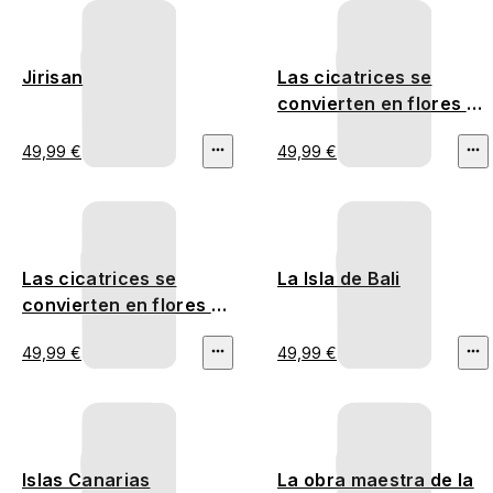
Jirisan
Las cicatrices se
convierten en flores -
Incendios forestales
49,99 €
49,99 €
en Australia
Las cicatrices se
La Isla de Bali
convierten en flores -
Deforestación en
49,99 €
49,99 €
Tailandia
Islas Canarias
La obra maestra de la