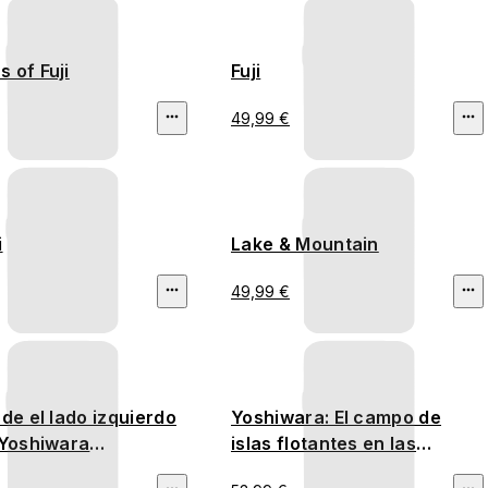
 of Fuji
Fuji
49,99 €
i
Lake & Mountain
49,99 €
sde el lado izquierdo
Yoshiwara: El campo de
 Yoshiwara
islas flotantes en las
ige)
marismas del Fuji