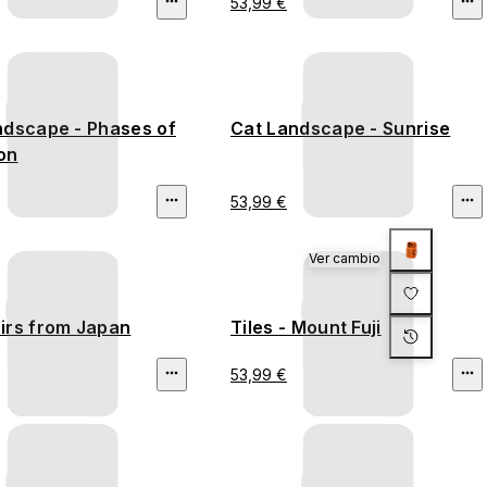
53,99 €
(Hiroshige)
ndscape - Phases of
Cat Landscape - Sunrise
on
53,99 €
Ver cambio
irs from Japan
Tiles - Mount Fuji
53,99 €