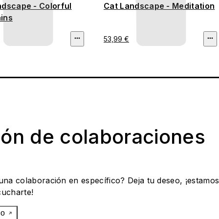
ndscape - Colorful
Cat Landscape - Meditation
ins
53,99 €
ión de colaboraciones
 una colaboración en específico? Deja tu deseo, ¡estamo
cucharte!
eo