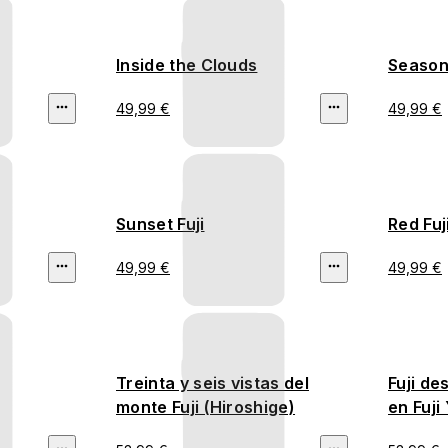
Inside the Clouds
Seasons
49,99 €
49,99 €
Sunset Fuji
Red Fuj
49,99 €
49,99 €
Treinta y seis vistas del
Fuji de
monte Fuji (Hiroshige)
en Fuji
(Hirosh