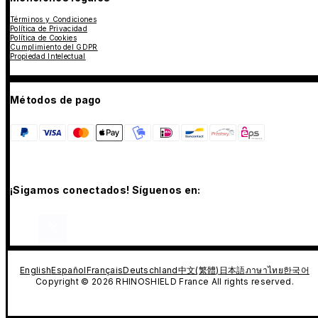
Términos y Condiciones
Política de Privacidad
Política de Cookies
Cumplimiento del GDPR
Propiedad Intelectual
Métodos de pago
¡Sigamos conectados! Síguenos en:
English
Español
Français
Deutschland
中文(繁體)
日本語
ภาษาไทย
한국어
Copyright © 2026 RHINOSHIELD France All rights reserved.