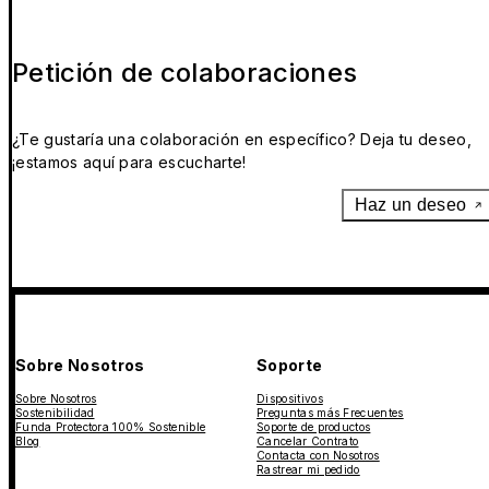
Petición de colaboraciones
¿Te gustaría una colaboración en específico? Deja tu deseo,
¡estamos aquí para escucharte!
Haz un deseo
Sobre Nosotros
Soporte
Sobre Nosotros
Dispositivos
Sostenibilidad
Preguntas más Frecuentes
Funda Protectora 100% Sostenible
Soporte de productos
Blog
Cancelar Contrato
Contacta con Nosotros
Rastrear mi pedido