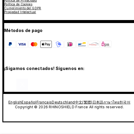
Política de Privacidad
Política de Cookies
Cumplimiento del GDPR
Propiedad Intelectual
Métodos de pago
¡Sigamos conectados! Síguenos en:
English
Español
Français
Deutschland
中文(繁體)
日本語
ภาษาไทย
한국어
Copyright © 2026 RHINOSHIELD France All rights reserved.