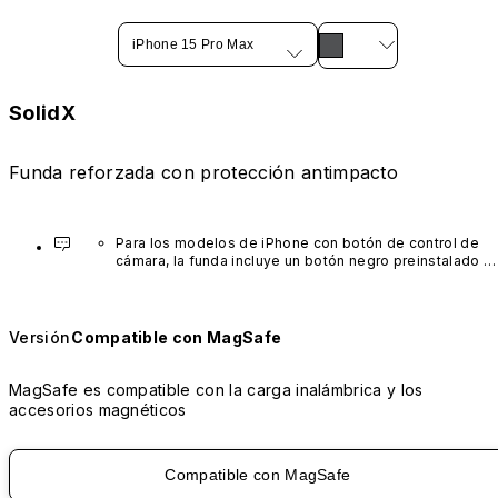
iPhone 15 Pro Max
SolidX
Funda reforzada con protección antimpacto
Para los modelos de iPhone con botón de control de 
cámara, la funda incluye un botón negro preinstalado 
fabricado con un avanzado material de nanotubos de 
carbono. No está disponible en otros colores ni se 
vende por separado.
Versión
Compatible con MagSafe
MagSafe es compatible con la carga inalámbrica y los
accesorios magnéticos
Compatible con MagSafe