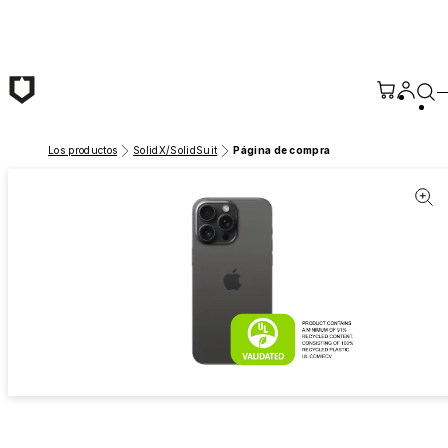
Saltar al contenido principal
Los productos
SolidX/SolidSuit
Página de compra