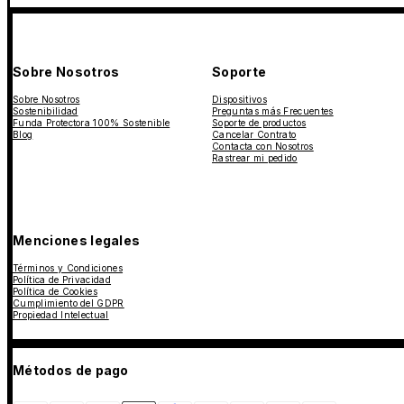
Sobre Nosotros
Soporte
Sobre Nosotros
Dispositivos
Sostenibilidad
Preguntas más Frecuentes
Funda Protectora 100% Sostenible
Soporte de productos
Blog
Cancelar Contrato
Contacta con Nosotros
Rastrear mi pedido
Menciones legales
Términos y Condiciones
Política de Privacidad
Política de Cookies
Cumplimiento del GDPR
Propiedad Intelectual
Métodos de pago