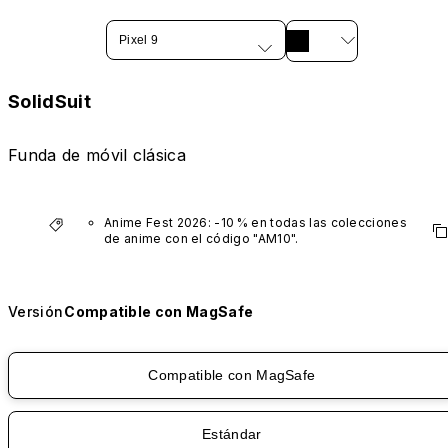
Pixel 9
SolidSuit
Funda de móvil clásica
Anime Fest 2026: -10 % en todas las colecciones 
de anime con el código "AM10".
*No incluye series VTuber
Versión
Compatible con MagSafe
Compatible con MagSafe
Estándar