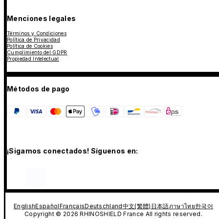
Menciones legales
Términos y Condiciones
Política de Privacidad
Política de Cookies
Cumplimiento del GDPR
Propiedad Intelectual
Métodos de pago
¡Sigamos conectados! Síguenos en:
English
Español
Français
Deutschland
中文(繁體)
日本語
ภาษาไทย
한국어
Copyright © 2026 RHINOSHIELD France All rights reserved.