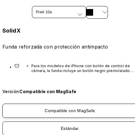
Pixel 10a
SolidX
Funda reforzada con protección antimpacto
Para los modelos de iPhone con botón de control de 
cámara, la funda incluye un botón negro preinstalado 
fabricado con un avanzado material de nanotubos de 
carbono. No está disponible en otros colores ni se 
vende por separado.
Versión
Compatible con MagSafe
Compatible con MagSafe
Estándar