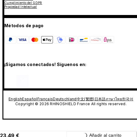
Cumplimiento del GDPR
Propiedad Intelectual
Métodos de pago
¡Sigamos conectados! Síguenos en:
English
Español
Français
Deutschland
中文(繁體)
日本語
ภาษาไทย
한국어
Copyright © 2026 RHINOSHIELD France All rights reserved.
23,49 €
Añadir al carrito