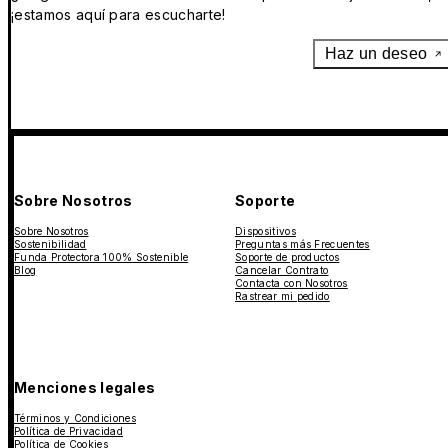
¡estamos aquí para escucharte!
Haz un deseo
Sobre Nosotros
Soporte
Sobre Nosotros
Dispositivos
Sostenibilidad
Preguntas más Frecuentes
Funda Protectora 100% Sostenible
Soporte de productos
Blog
Cancelar Contrato
Contacta con Nosotros
Rastrear mi pedido
Menciones legales
Términos y Condiciones
Política de Privacidad
Política de Cookies