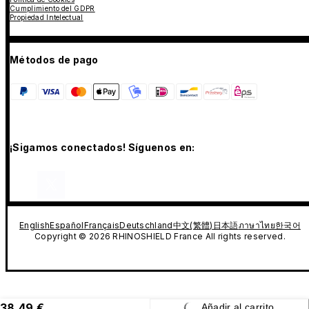
Cumplimiento del GDPR
Propiedad Intelectual
Métodos de pago
¡Sigamos conectados! Síguenos en:
English
Español
Français
Deutschland
中文(繁體)
日本語
ภาษาไทย
한국어
Copyright © 2026 RHINOSHIELD France All rights reserved.
38,49 €
Añadir al carrito