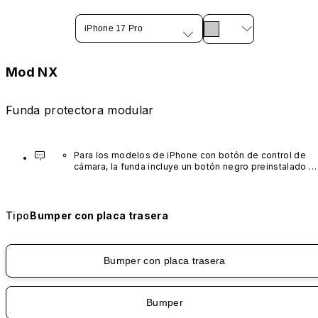
iPhone 17 Pro
Mod NX
Funda protectora modular
Para los modelos de iPhone con botón de control de 
cámara, la funda incluye un botón negro preinstalado 
fabricado con un avanzado material de nanotubos de 
carbono. No está disponible en otros colores ni se 
vende por separado.
Tipo
Bumper con placa trasera
Bumper con placa trasera
Bumper