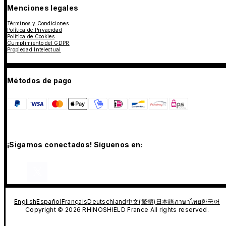
Menciones legales
Términos y Condiciones
Política de Privacidad
Política de Cookies
Cumplimiento del GDPR
Propiedad Intelectual
Métodos de pago
¡Sigamos conectados! Síguenos en:
English
Español
Français
Deutschland
中文(繁體)
日本語
ภาษาไทย
한국어
Copyright © 2026 RHINOSHIELD France All rights reserved.