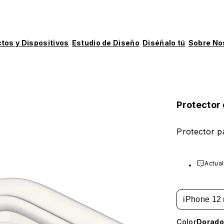
tos y Dispositivos
Estudio de Diseño
Diséñalo tú
Sobre No
Protector 
Protector p
Actual
iPhone 12 
Color
Dorado