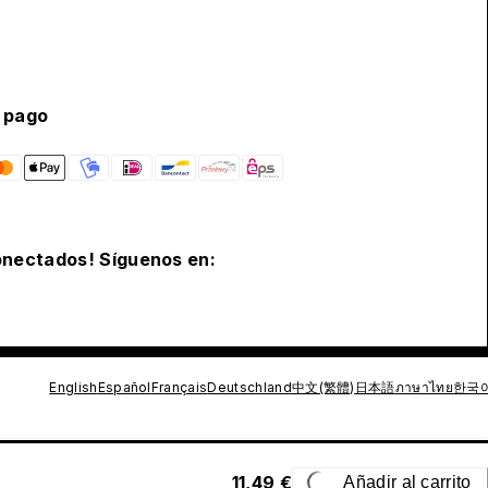
 pago
nectados! Síguenos en:
English
Español
Français
Deutschland
中文(繁體)
日本語
ภาษาไทย
한국
11,49 €
Añadir al carrito