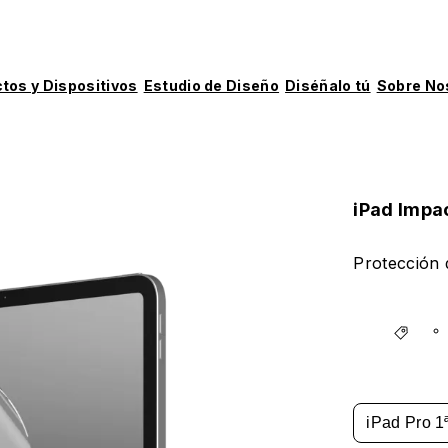
tos y Dispositivos
Estudio de Diseño
Diséñalo tú
Sobre No
iPad Impa
Protección 
iPad Pro 1