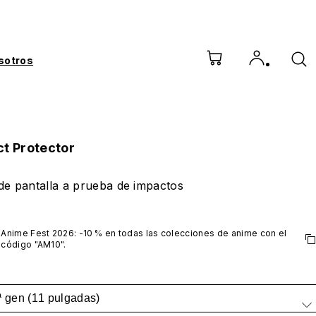
sotros
ct Protector
de pantalla a prueba de impactos
Anime Fest 2026: -10 % en todas las colecciones de anime con el 
código "AM10".
*No incluye series VTuber
ª gen (11 pulgadas)