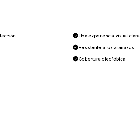
otección
Una experiencia visual clara
Resistente a los arañazos
Cobertura oleofóbica