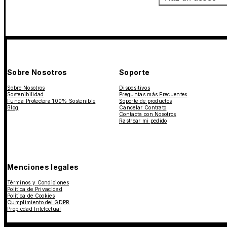
Sobre Nosotros
Soporte
Sobre Nosotros
Dispositivos
Sostenibilidad
Preguntas más Frecuentes
Funda Protectora 100% Sostenible
Soporte de productos
Blog
Cancelar Contrato
Contacta con Nosotros
Rastrear mi pedido
Menciones legales
Términos y Condiciones
Política de Privacidad
Política de Cookies
Cumplimiento del GDPR
Propiedad Intelectual