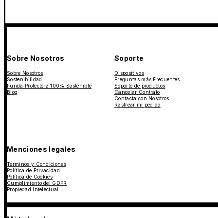
Sobre Nosotros
Soporte
Sobre Nosotros
Dispositivos
Sostenibilidad
Preguntas más Frecuentes
Funda Protectora 100% Sostenible
Soporte de productos
Blog
Cancelar Contrato
Contacta con Nosotros
Rastrear mi pedido
Menciones legales
Términos y Condiciones
Política de Privacidad
Política de Cookies
Cumplimiento del GDPR
Propiedad Intelectual