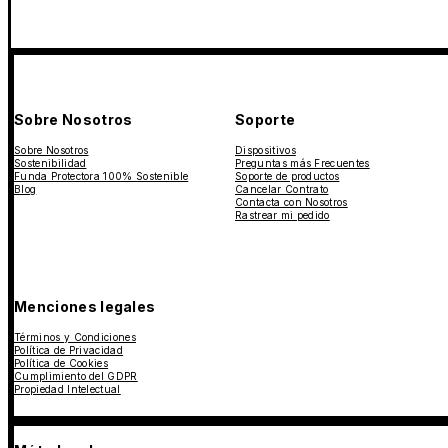
Sobre Nosotros
Soporte
Sobre Nosotros
Dispositivos
Sostenibilidad
Preguntas más Frecuentes
Funda Protectora 100% Sostenible
Soporte de productos
Blog
Cancelar Contrato
Contacta con Nosotros
Rastrear mi pedido
Menciones legales
Términos y Condiciones
Política de Privacidad
Política de Cookies
Cumplimiento del GDPR
Propiedad Intelectual