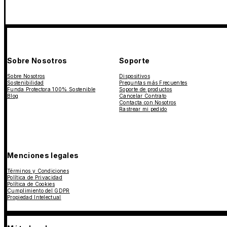
Sobre Nosotros
Soporte
Sobre Nosotros
Dispositivos
Sostenibilidad
Preguntas más Frecuentes
Funda Protectora 100% Sostenible
Soporte de productos
Blog
Cancelar Contrato
Contacta con Nosotros
Rastrear mi pedido
Menciones legales
Términos y Condiciones
Política de Privacidad
Política de Cookies
Cumplimiento del GDPR
Propiedad Intelectual