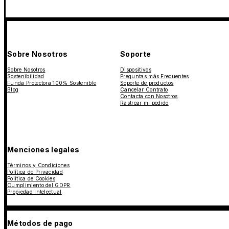
Sobre Nosotros
Soporte
Sobre Nosotros
Dispositivos
Sostenibilidad
Preguntas más Frecuentes
Funda Protectora 100% Sostenible
Soporte de productos
Blog
Cancelar Contrato
Contacta con Nosotros
Rastrear mi pedido
Menciones legales
Términos y Condiciones
Política de Privacidad
Política de Cookies
Cumplimiento del GDPR
Propiedad Intelectual
Métodos de pago