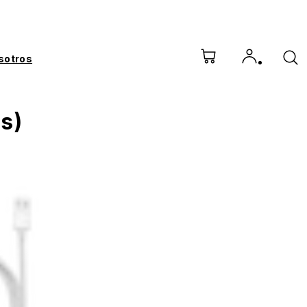
sotros
s)