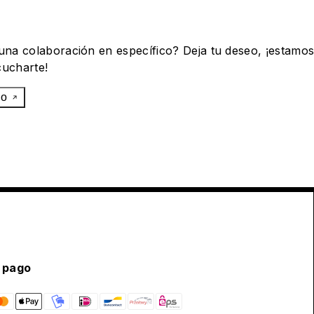
 una colaboración en específico? Deja tu deseo, ¡estamo
cucharte!
eo
 pago