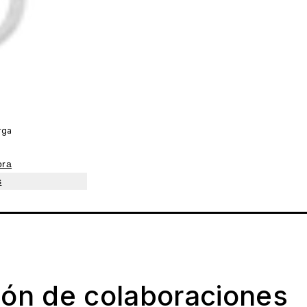
rga
ora
s
ión de colaboraciones