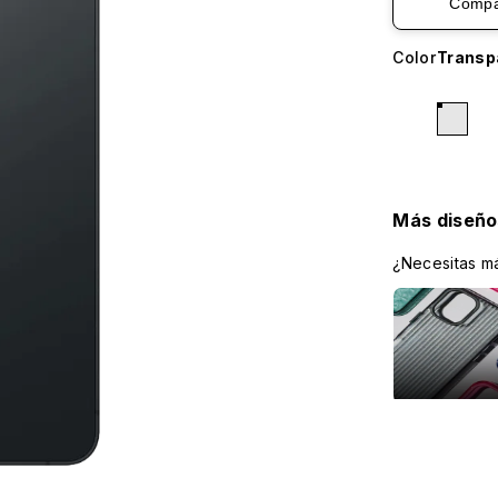
Compa
Color
Transp
Más diseño
¿Necesitas má