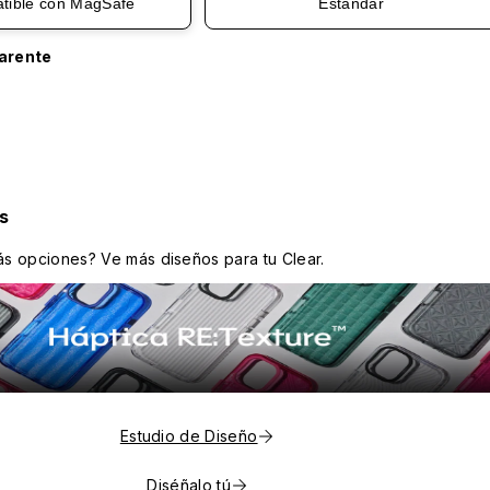
tible con MagSafe
Estándar
arente
s
s opciones? Ve más diseños para tu Clear.
Estudio de Diseño
Diséñalo tú