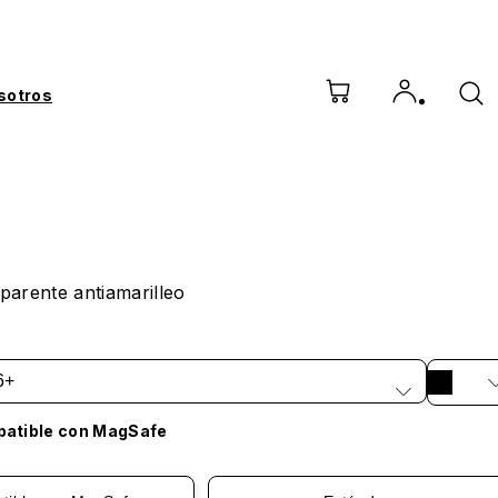
sotros
parente antiamarilleo
6+
atible con MagSafe