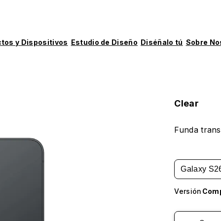
tos y Dispositivos
Estudio de Diseño
Diséñalo tú
Sobre No
Clear
Funda trans
Galaxy S2
Versión
Comp