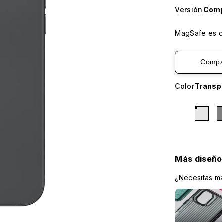
Versión
Comp
MagSafe es co
Compa
Color
Transp
Más diseño
¿Necesitas má