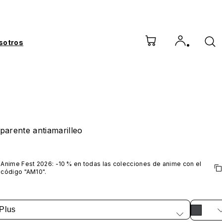
sotros
parente antiamarilleo
Anime Fest 2026: -10 % en todas las colecciones de anime con el 
código "AM10".
*No incluye series VTuber
Plus