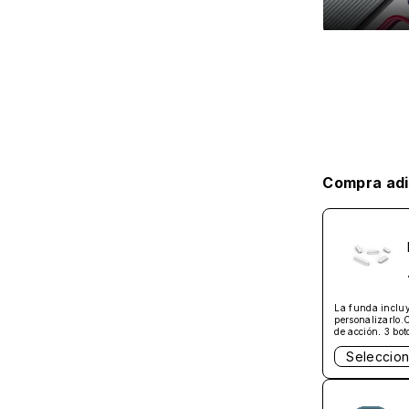
Compra adi
La funda incluy
personalizarlo.
de acción, 3 bot
Not compatible 
Seleccion