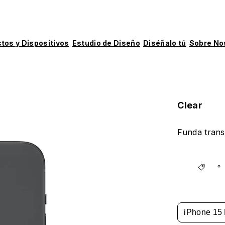
tos y Dispositivos
Estudio de Diseño
Diséñalo tú
Sobre No
Clear
Funda trans
iPhone 15 