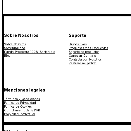
Sobre Nosotros
Soporte
Sobre Nosotros
Dispositivos
Sostenibilidad
Preguntas más Frecuentes
Funda Protectora 100% Sostenible
Soporte de productos
Blog
Cancelar Contrato
Contacta con Nosotros
Rastrear mi pedido
Menciones legales
Términos y Condiciones
Política de Privacidad
Política de Cookies
Cumplimiento del GDPR
Propiedad Intelectual