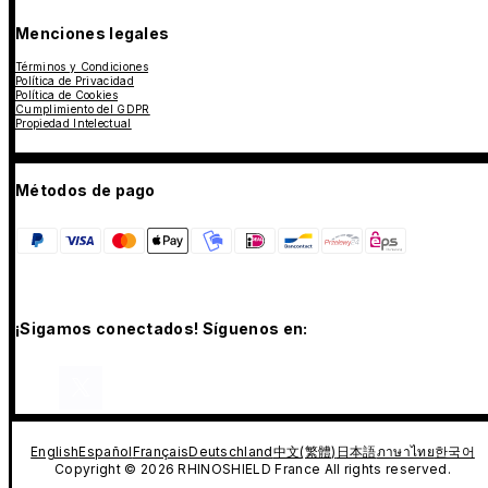
Menciones legales
Términos y Condiciones
Política de Privacidad
Política de Cookies
Cumplimiento del GDPR
Propiedad Intelectual
Métodos de pago
¡Sigamos conectados! Síguenos en:
English
Español
Français
Deutschland
中文(繁體)
日本語
ภาษาไทย
한국어
Copyright © 2026 RHINOSHIELD France All rights reserved.