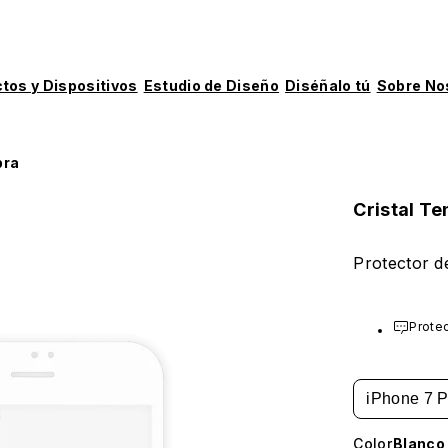
tos y Dispositivos
Estudio de Diseño
Diséñalo tú
Sobre No
pra
Cristal T
Protector d
Protec
iPhone 7 P
Color
Blanco