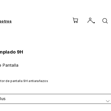
sotros
emplado 9H
e Pantalla
tor de pantalla 9H antiarañazos
lus