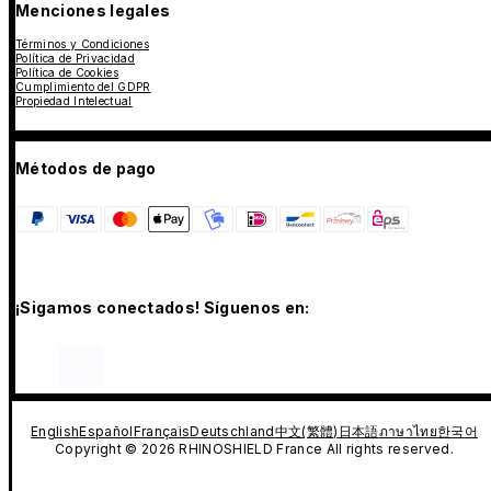
Menciones legales
Términos y Condiciones
Política de Privacidad
Política de Cookies
Cumplimiento del GDPR
Propiedad Intelectual
Métodos de pago
¡Sigamos conectados! Síguenos en:
English
Español
Français
Deutschland
中文(繁體)
日本語
ภาษาไทย
한국어
Copyright © 2026 RHINOSHIELD France All rights reserved.