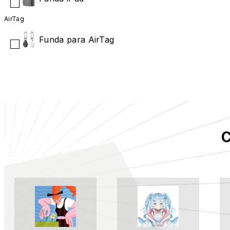
AirTag
Funda para AirTag
C