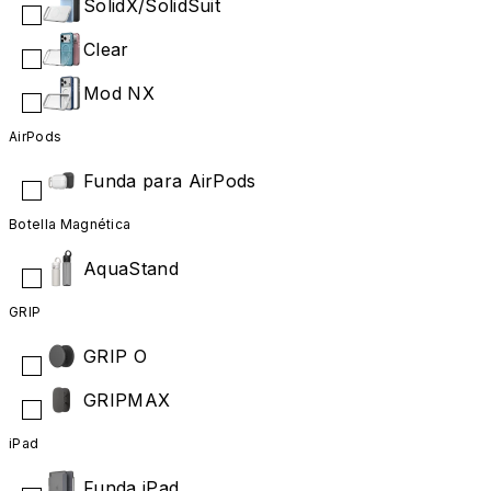
SolidX/SolidSuit
Clear
Mod NX
AirPods
Funda para AirPods
Botella Magnética
AquaStand
GRIP
GRIP O
GRIPMAX
iPad
Funda iPad