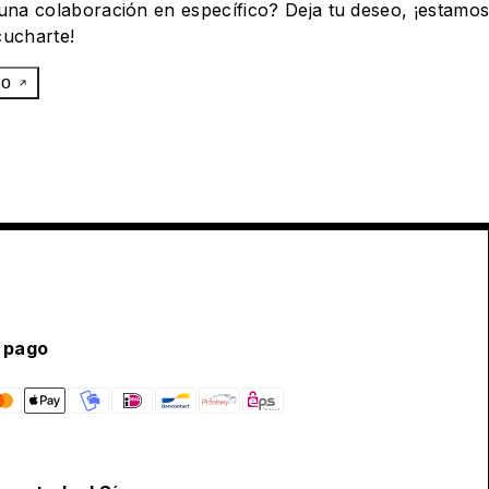
 una colaboración en específico? Deja tu deseo, ¡estamo
cucharte!
eo
 pago