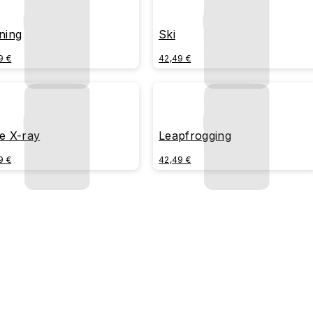
ning
Ski
9 €
42,49 €
e X-ray
Leapfrogging
9 €
42,49 €