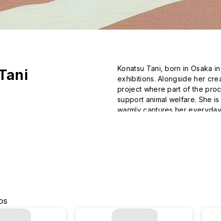
Konatsu Tani, born in Osaka in
Tani
exhibitions. Alongside her creat
project where part of the proc
support animal welfare. She is 
warmly captures her everyday 
os