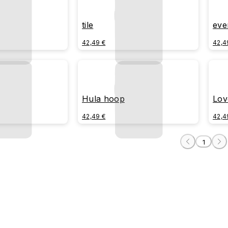
tile
eve
42,49 €
42,4
Hula hoop
Lov
42,49 €
42,4
1