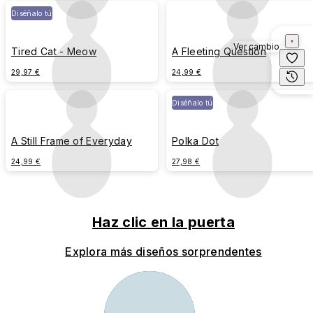
Diséñalo tú
Ver cambio
Tired Cat - Meow
A Fleeting Question
29,97 €
24,99 €
Diséñalo tú
A Still Frame of Everyday
Polka Dot
24,99 €
27,98 €
Haz clic en la puerta
Explora más diseños sorprendentes