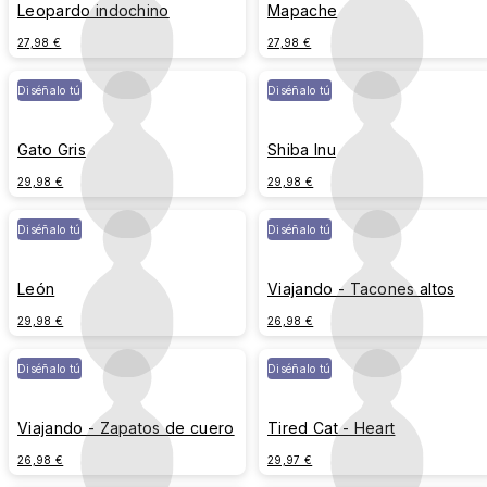
Leopardo indochino
Mapache
27,98 €
27,98 €
Diséñalo tú
Diséñalo tú
Gato Gris
Shiba Inu
29,98 €
29,98 €
Diséñalo tú
Diséñalo tú
León
Viajando - Tacones altos
29,98 €
26,98 €
Diséñalo tú
Diséñalo tú
Viajando - Zapatos de cuero
Tired Cat - Heart
26,98 €
29,97 €