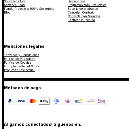
Sobre Nosotros
Dispositivos
Sostenibilidad
Preguntas más Frecuentes
Funda Protectora 100% Sostenible
Soporte de productos
Blog
Cancelar Contrato
Contacta con Nosotros
Rastrear mi pedido
Menciones legales
Términos y Condiciones
Política de Privacidad
Política de Cookies
Cumplimiento del GDPR
Propiedad Intelectual
Métodos de pago
¡Sigamos conectados! Síguenos en: