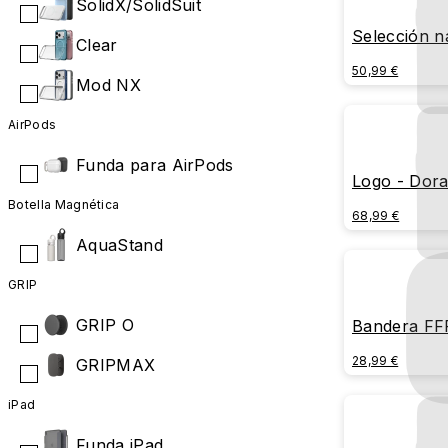
SolidX/SolidSuit
Selección n
Clear
Francia - E
50,99 €
Mod NX
AirPods
Funda para AirPods
Logo - Dor
Botella Magnética
68,99 €
AquaStand
GRIP
GRIP O
Bandera FF
28,99 €
GRIPMAX
iPad
Funda iPad