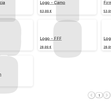
cia
Logo - Camo
Fir
63,99 €
53,9
Logo - FFF
Log
28,99 €
28,9
n
1