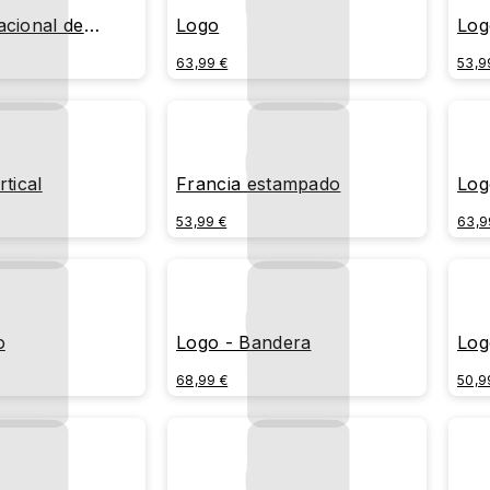
acional de
Logo
Log
63,99 €
53,9
rtical
Francia estampado
Log
53,99 €
63,9
o
Logo - Bandera
Log
68,99 €
50,9