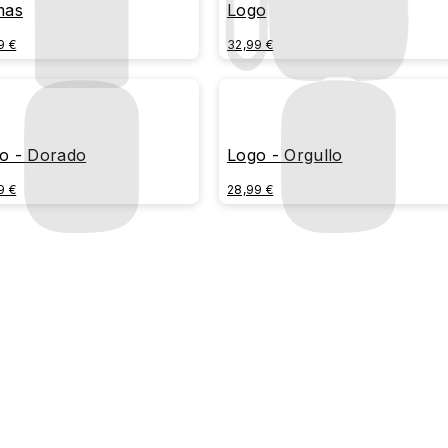
mas
Logo
9 €
32,99 €
o - Dorado
Logo - Orgullo
9 €
28,99 €