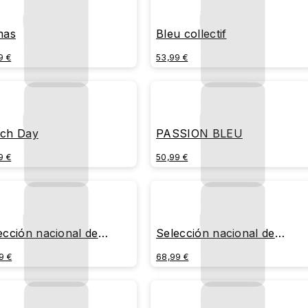
mas
Bleu collectif
9 €
53,99 €
ch Day
PASSION BLEU
9 €
50,99 €
ección nacional de
Selección nacional de
ncia 1
Francia - Mix Jerseys
9 €
68,99 €