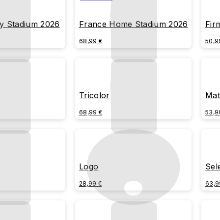
y Stadium 2026
France Home Stadium 2026
Fir
68,99 €
50,9
Tricolor
Mat
68,99 €
53,9
Logo
Sel
Fra
28,99 €
63,9