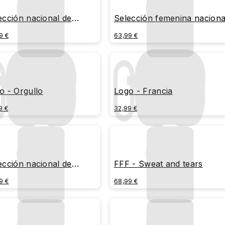
ección nacional de
Selección femenina naciona
ncia -Firmas 2
de Francia
9 €
63,99 €
o - Orgullo
Logo - Francia
9 €
32,99 €
ección nacional de
FFF - Sweat and tears
ncia
9 €
68,99 €