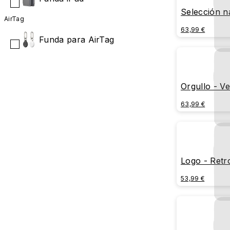
Selección n
AirTag
Francia 2
63,99 €
Funda para AirTag
Orgullo - Ve
63,99 €
Logo - Retr
53,99 €