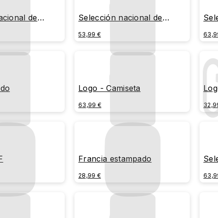
acional de
Selección nacional de
Sel
stampado
Francia -Firmas 1
Fra
53,99 €
63,9
ado
Logo - Camiseta
Log
63,99 €
32,9
F
Francia estampado
Sel
Fra
28,99 €
63,9