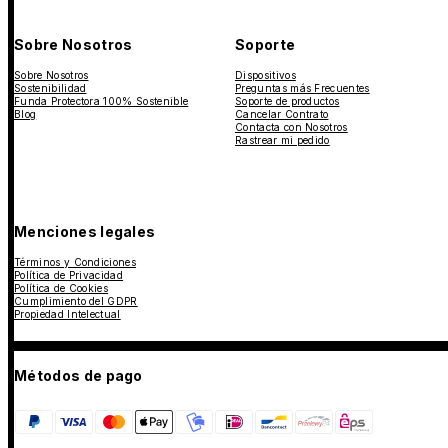
Sobre Nosotros
Soporte
Sobre Nosotros
Dispositivos
Sostenibilidad
Preguntas más Frecuentes
Funda Protectora 100% Sostenible
Soporte de productos
Blog
Cancelar Contrato
Contacta con Nosotros
Rastrear mi pedido
Menciones legales
Términos y Condiciones
Política de Privacidad
Política de Cookies
Cumplimiento del GDPR
Propiedad Intelectual
Métodos de pago