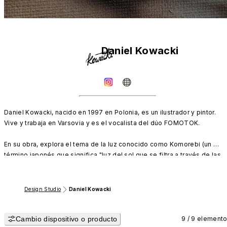
Daniel Kowacki
Daniel Kowacki, nacido en 1997 en Polonia, es un ilustrador y pintor. 
Vive y trabaja en Varsovia y es el vocalista del dúo FOMOTOK.

En su obra, explora el tema de la luz conocido como Komorebi (un 
término japonés que significa "luz del sol que se filtra a través de las 
copas de los árboles"). Las sombras creadas por este fenómeno 
evocan la felicidad de la infancia, que sirvió como punto de partida par
sus pinturas. En abril de 2025, la primera exposición individual de 
Design Studio
Daniel Kowacki
pinturas y objetos de Kowacki, titulada "I See You Less and Less", se 
llevó a cabo en la galería Art Office en Varsovia.
Cambio dispositivo o producto
9 / 9 element