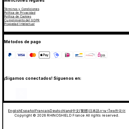
Menciones legales
Términos y Condiciones
Política de Privacidad
Política de Cookies
Cumplimiento del GDPR
Propiedad Intelectual
Métodos de pago
¡Sigamos conectados! Síguenos en:
English
Español
Français
Deutschland
中文(繁體)
日本語
ภาษาไทย
한국어
Copyright © 2026 RHINOSHIELD France All rights reserved.