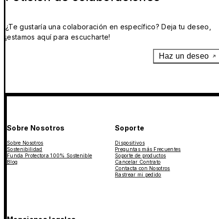
¿Te gustaría una colaboración en específico? Deja tu deseo,
¡estamos aquí para escucharte!
Haz un deseo
Sobre Nosotros
Soporte
Sobre Nosotros
Dispositivos
Sostenibilidad
Preguntas más Frecuentes
Funda Protectora 100% Sostenible
Soporte de productos
Blog
Cancelar Contrato
Contacta con Nosotros
Rastrear mi pedido