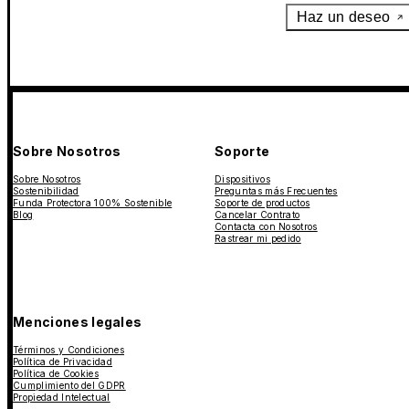
Haz un deseo
Sobre Nosotros
Soporte
Sobre Nosotros
Dispositivos
Sostenibilidad
Preguntas más Frecuentes
Funda Protectora 100% Sostenible
Soporte de productos
Blog
Cancelar Contrato
Contacta con Nosotros
Rastrear mi pedido
Menciones legales
Términos y Condiciones
Política de Privacidad
Política de Cookies
Cumplimiento del GDPR
Propiedad Intelectual