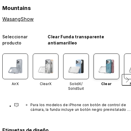
Mountains
WasangShow
Seleccionar
Clear Funda transparente
producto
antiamarilleo
AirX
ClearX
SolidX/
Clear
SolidSuit
Para los modelos de iPhone con botón de control de 
cámara, la funda incluye un botón negro preinstalado 
fabricado con un avanzado material de nanotubos de 
carbono. No está disponible en otros colores ni se 
vende por separado.
Etiquetas de diseño