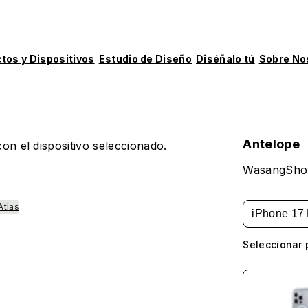
tos y Dispositivos
Estudio de Diseño
Diséñalo tú
Sobre No
Antelope
on el dispositivo seleccionado.
WasangSh
Atlas
iPhone 17 
Seleccionar 