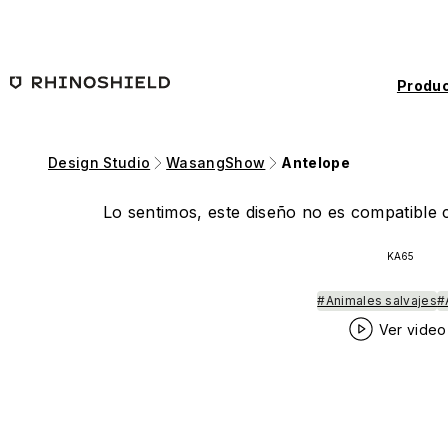
Saltar al contenido principal
Produc
Design Studio
WasangShow
Antelope
Lo sentimos, este diseño no es compatible c
KA65
#Animales salvajes
#
Ver video