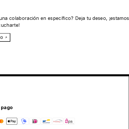
 una colaboración en específico? Deja tu deseo, ¡estamo
cucharte!
eo
 pago