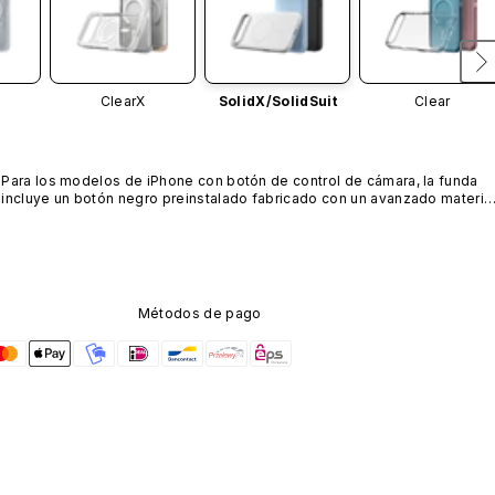
ClearX
SolidX/
SolidSuit
Clear
Para los modelos de iPhone con botón de control de cámara, la funda 
incluye un botón negro preinstalado fabricado con un avanzado material
de nanotubos de carbono. No está disponible en otros colores ni se 
vende por separado.
Métodos de pago