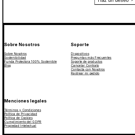
Haz un deseo
Sobre Nosotros
Soporte
Sobre Nosotros
Dispositivos
Sostenibilidad
Preguntas más Frecuentes
Funda Protectora 100% Sostenible
Soporte de productos
Blog
Cancelar Contrato
Contacta con Nosotros
Rastrear mi pedido
Menciones legales
Términos y Condiciones
Política de Privacidad
Política de Cookies
Cumplimiento del GDPR
Propiedad Intelectual