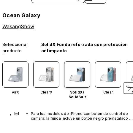
Ocean Galaxy
WasangShow
Seleccionar
SolidX Funda reforzada con protección
producto
antimpacto
AirX
ClearX
SolidX/
Clear
SolidSuit
Para los modelos de iPhone con botón de control de 
cámara, la funda incluye un botón negro preinstalado 
fabricado con un avanzado material de nanotubos de 
carbono. No está disponible en otros colores ni se 
vende por separado.