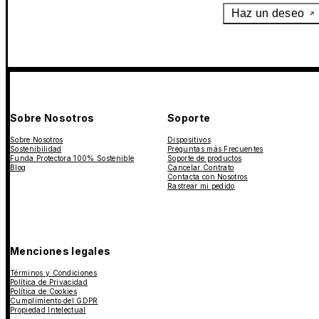
Haz un deseo
Sobre Nosotros
Soporte
Sobre Nosotros
Dispositivos
Sostenibilidad
Preguntas más Frecuentes
Funda Protectora 100% Sostenible
Soporte de productos
Blog
Cancelar Contrato
Contacta con Nosotros
Rastrear mi pedido
Menciones legales
Términos y Condiciones
Política de Privacidad
Política de Cookies
Cumplimiento del GDPR
Propiedad Intelectual