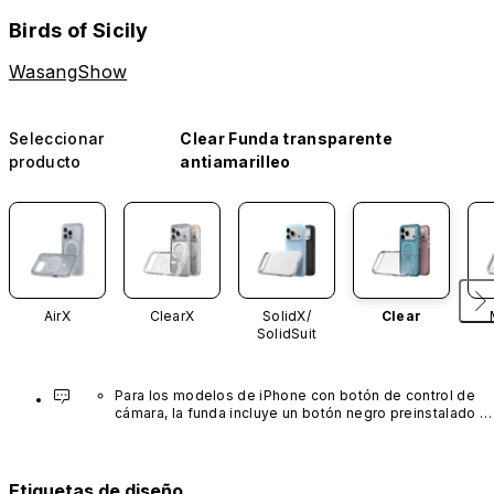
Birds of Sicily
WasangShow
Seleccionar
Clear Funda transparente
producto
antiamarilleo
AirX
ClearX
SolidX/
Clear
SolidSuit
Para los modelos de iPhone con botón de control de 
cámara, la funda incluye un botón negro preinstalado 
fabricado con un avanzado material de nanotubos de 
carbono. No está disponible en otros colores ni se 
vende por separado.
Etiquetas de diseño