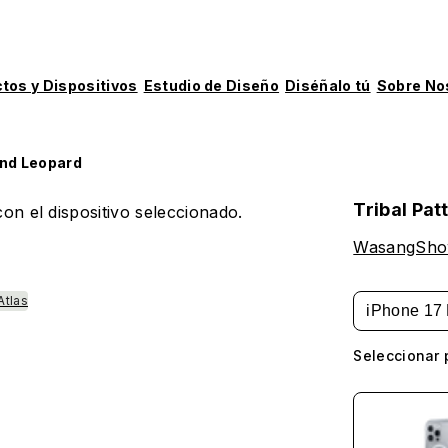
tos y Dispositivos
Estudio de Diseño
Diséñalo tú
Sobre No
and Leopard
Tribal Pat
on el dispositivo seleccionado.
WasangSh
Atlas
iPhone 17 
Seleccionar 