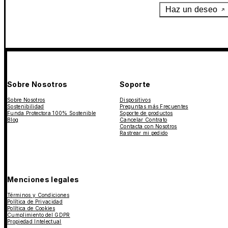
Haz un deseo
Sobre Nosotros
Soporte
Sobre Nosotros
Dispositivos
Sostenibilidad
Preguntas más Frecuentes
Funda Protectora 100% Sostenible
Soporte de productos
Blog
Cancelar Contrato
Contacta con Nosotros
Rastrear mi pedido
Menciones legales
Términos y Condiciones
Política de Privacidad
Política de Cookies
Cumplimiento del GDPR
Propiedad Intelectual