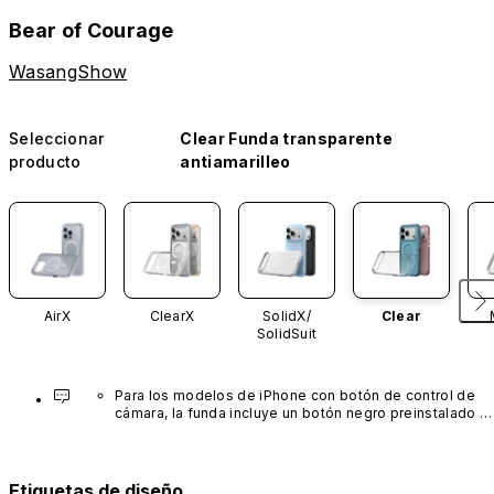
Bear of Courage
WasangShow
Seleccionar
Clear Funda transparente
producto
antiamarilleo
AirX
ClearX
SolidX/
Clear
SolidSuit
Para los modelos de iPhone con botón de control de 
cámara, la funda incluye un botón negro preinstalado 
fabricado con un avanzado material de nanotubos de 
carbono. No está disponible en otros colores ni se 
vende por separado.
Etiquetas de diseño