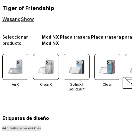
Tiger of Friendship
WasangShow
Seleccionar
Mod NX Placa trasera Placa trasera par
producto
Mod NX
AirX
ClearX
SolidX/
Clear
SolidSuit
Etiquetas de diseño
#Animales salvajes
#Atlas