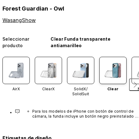
Forest Guardian - Owl
WasangShow
Seleccionar
Clear Funda transparente
producto
antiamarilleo
AirX
ClearX
SolidX/
Clear
SolidSuit
Para los modelos de iPhone con botón de control de 
cámara, la funda incluye un botón negro preinstalado 
fabricado con un avanzado material de nanotubos de 
carbono. No está disponible en otros colores ni se 
vende por separado.
Etiquetas de diseño