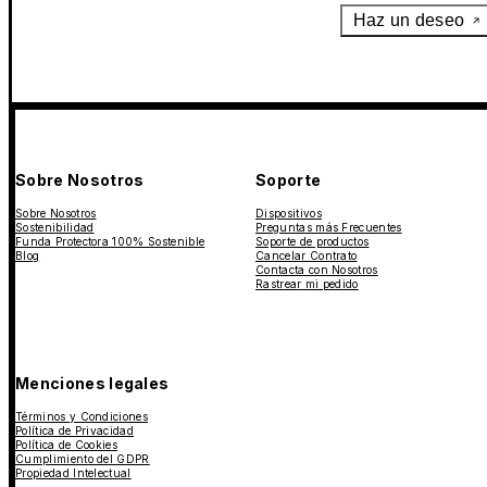
Haz un deseo
Sobre Nosotros
Soporte
Sobre Nosotros
Dispositivos
Sostenibilidad
Preguntas más Frecuentes
Funda Protectora 100% Sostenible
Soporte de productos
Blog
Cancelar Contrato
Contacta con Nosotros
Rastrear mi pedido
Menciones legales
Términos y Condiciones
Política de Privacidad
Política de Cookies
Cumplimiento del GDPR
Propiedad Intelectual